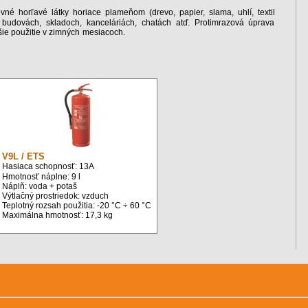
né horľavé látky horiace plameňom (drevo, papier, slama, uhlí, textil
udovách, skladoch, kanceláriách, chatách atď. Protimrazová úprava
šie použitie v zimných mesiacoch.
V9L / ETS
Hasiaca schopnosť: 13A
Hmotnosť náplne: 9 l
Náplň: voda + potaš
Výtlačný prostriedok: vzduch
Teplotný rozsah použitia: -20 °C ÷ 60 °C
Maximálna hmotnosť: 17,3 kg