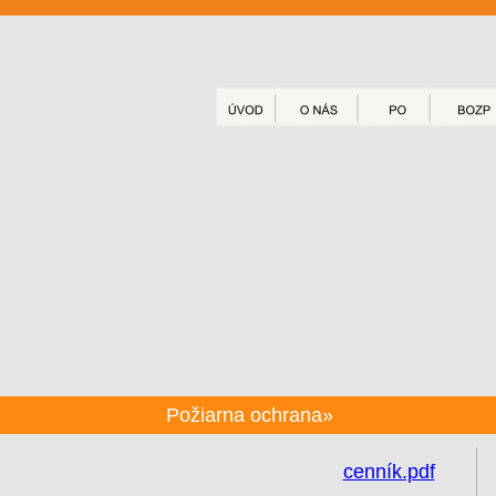
Požiarna ochrana»
cenník.pdf