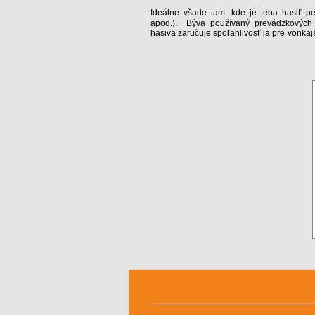
Ideálne všade tam, kde je teba hasiť pev
apod.). Býva používaný prevádzkových b
hasiva zaručuje spoľahlivosť ja pre vonkaj