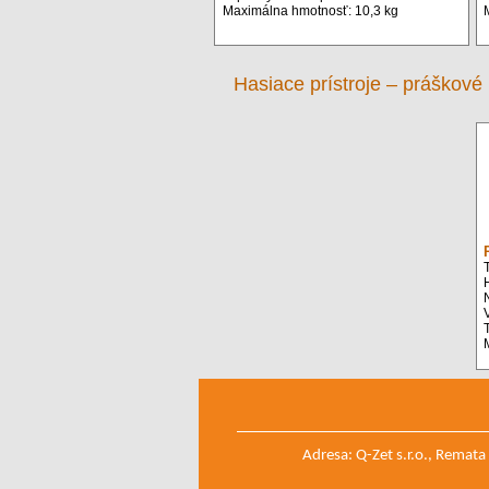
Maximálna hmotnosť: 10,3 kg
Hasiace prístroje – práškové
T
V
T
Adresa: Q-Zet s.r.o., Remat