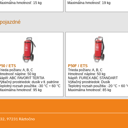
Maximálna hmotnosť: 15 kg
Maximálna hmotnosť: 19 kg
 pojazdné
P50 / ETS
P50F / ETS
rieda požiaru: A, B, C
Trieda požiaru: A, B, C
Hmotnosť náplne: 50 kg
Hmotnosť náplne: 50 kg
Náplň: ABC FAVORIT TERTIA
Náplň: FUREX ABC STANDART
ýtlačný prostriedok: dusík v tl. patróne
Výtlačný prostriedok: Dusík
eplotný rozsah použitia: -30 °C ÷ 60 °C
Teplotný rozsah použitia: -20 °C ÷ 60 
Maximálna hmotnosť: 95 kg
Maximálna hmotnosť: 85 kg
a 32, 97231 Ráztočno