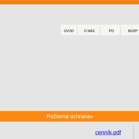
Požiarna ochrana»
cenník.pdf