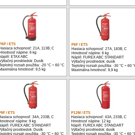
P6P / ETS
P6F / ETS
Hasiaca schopnosť: 21A, 113B, C
Hasiaca schopnosť: 27A, 183B, C
Hmotnosť náplne: 6 kg
Hmotnosť náplne: 6 kg
Náplň: ETAX ABC
Náplň: FUREX ABC STANDART
Výtlačný prostriedok: Dusík
Výtlačný prostriedok: dusík
Teplotný rozsah použitia: -20 °C ÷ 60 °C
Teplotný rozsah použitia: -30 °C ÷ 60 
Maximálna hmotnosť: 9,5 kg
Maximálna hmotnosť: 9,9 kg
P9F / ETS
P12M / ETS
Hasiaca schopnosť: 34A, 233B, C
Hasiaca schopnosť: 43A, 233B, C
Hmotnosť náplne: 9 kg
Hmotnosť náplne: 12 kg
Náplň: FUREX ABC STANDART
Náplň: FUREX ABC STANDART
ýtlačný prostriedok: Dusík
Výtlačný prostriedok: dusík
eplotný rozsah použitia: -30 °C ÷ 60 °C
Teplotný rozsah použitia: -30 °C ÷ 60 °