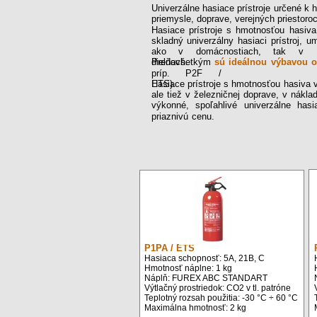
Univerzálne hasiace prístroje určené k h
priemysle, doprave, verejných priestoroc
Hasiace prístroje s hmotnosťou hasiv
skladný univerzálny hasiaci prístroj, u
ako v domácnostiach, tak v
dielňach.
Predovšetkým
sú ideálnou výbavou o
príp. P2F /
ETS).
Hasiace prístroje s hmotnosťou hasiva v
ale tiež v železničnej doprave, v nákl
výkonné, spoľahlivé univerzálne has
priaznivú cenu.
P1PA / ETS
Hasiaca schopnosť: 5A, 21B, C
Hmotnosť náplne: 1 kg
Náplň: FUREX ABC STANDART
Výtlačný prostriedok: CO2 v tl. patróne
Teplotný rozsah použitia: -30 °C ÷ 60 °C
Maximálna hmotnosť: 2 kg