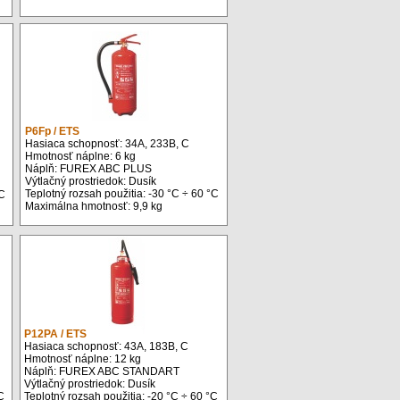
P6Fp / ETS
Hasiaca schopnosť: 34A, 233B, C
Hmotnosť náplne: 6 kg
Náplň: FUREX ABC PLUS
Výtlačný prostriedok: Dusík
Teplotný rozsah použitia: -30 °C ÷ 60 °C
°C
Maximálna hmotnosť: 9,9 kg
P12PA / ETS
Hasiaca schopnosť: 43A, 183B, C
Hmotnosť náplne: 12 kg
Náplň: FUREX ABC STANDART
Výtlačný prostriedok: Dusík
C
Teplotný rozsah použitia: -20 °C ÷ 60 °C