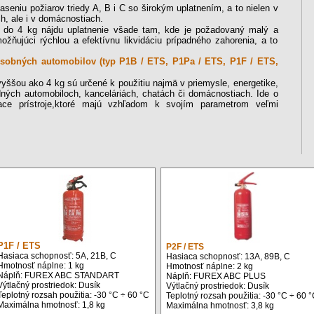
aseniu požiarov triedy A, B i C so širokým uplatnením, a to nielen v
h, ale i v domácnostiach.
a do 4 kg nájdu uplatnenie všade tam, kde je požadovaný malý a
možňujúci rýchlou a efektívnu likvidáciu prípadného zahorenia, a to
sobných automobilov (typ P1B / ETS, P1Pa / ETS, P1F / ETS,
yššou ako 4 kg sú určené k použitiu najmä v priemysle, energetike,
adných automobiloch, kanceláriách, chatách či domácnostiach. Ide o
iace prístroje,ktoré majú vzhľadom k svojím parametrom veľmi
P1F / ETS
P2F / ETS
Hasiaca schopnosť: 5A, 21B, C
Hasiaca schopnosť: 13A, 89B, C
Hmotnosť náplne: 1 kg
Hmotnosť náplne: 2 kg
Náplň: FUREX ABC STANDART
Náplň: FUREX ABC PLUS
Výtlačný prostriedok: Dusík
Výtlačný prostriedok: Dusík
Teplotný rozsah použitia: -30 °C ÷ 60 °C
Teplotný rozsah použitia: -30 °C ÷ 60 
Maximálna hmotnosť: 1,8 kg
Maximálna hmotnosť: 3,8 kg