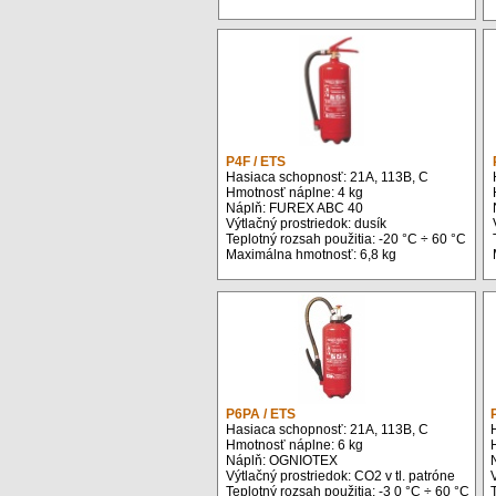
P4F / ETS
Hasiaca schopnosť: 21A, 113B, C
Hmotnosť náplne: 4 kg
Náplň: FUREX ABC 40
Výtlačný prostriedok: dusík
Teplotný rozsah použitia: -20 °C ÷ 60 °C
Maximálna hmotnosť: 6,8 kg
P6PA / ETS
Hasiaca schopnosť: 21A, 113B, C
Hmotnosť náplne: 6 kg
Náplň: OGNIOTEX
Výtlačný prostriedok: CO2 v tl. patróne
V
Teplotný rozsah použitia: -3 0 °C ÷ 60 °C
T