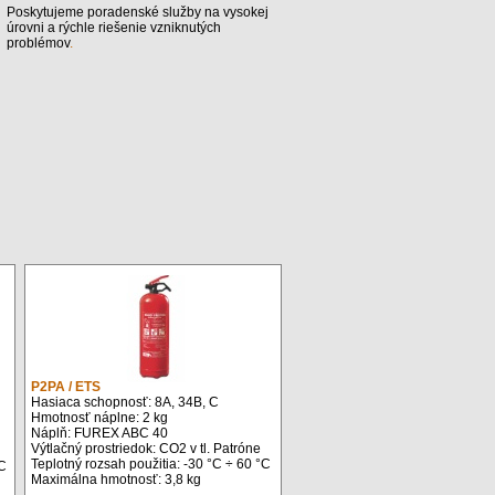
Poskytujeme poradenské služby na vysokej 
úrovni a rýchle riešenie vzniknutých 
problémov
.
P2PA / ETS
Hasiaca schopnosť: 8A, 34B, C
Hmotnosť náplne: 2 kg
Náplň: FUREX ABC 40
Výtlačný prostriedok: CO2 v tl. Patróne
Teplotný rozsah použitia: -30 °C ÷ 60 °C
°C
Maximálna hmotnosť: 3,8 kg